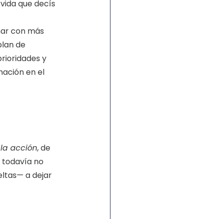
 vida que decís 
nar con más 
lan de 
rioridades y 
mación en el 
 la acción
, de 
 todavía no 
ltas— a dejar 