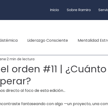
Inicio
Sobre Ramiro
Servi
Sistémica
Liderazgo Consciente
Mentalidad Estr
 ene
2 min de lectura
del orden #11 | ¿Cuánt
sperar?
 directo al foco de esta edición…
ncontraste fantaseando con algo —un proyecto, una conv