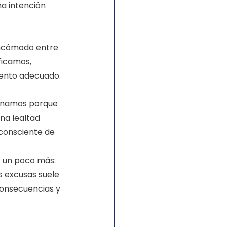
na intención 
incómodo entre 
ficamos, 
mento adecuado.
tinamos porque 
na lealtad 
nconsciente de 
r un poco más: 
s excusas suele 
consecuencias y 