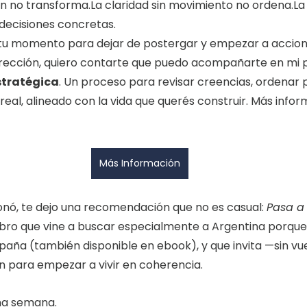
ón no 
transforma.La
 claridad sin movimiento no 
ordena.La
 decisiones concretas.
s tu momento para dejar de postergar y empezar a accio
irección, quiero contarte que puedo acompañarte en mi p
tratégica
. Un proceso para revisar creencias, ordenar p
al, alineado con la vida que querés construir. Más infor
Más Información
sonó, te dejo una recomendación que no es casual: 
Pasa a
libro que vine a buscar especialmente a Argentina porque
paña (también disponible en ebook), y que invita —sin vue
ión para empezar a vivir en coherencia.
ma semana.