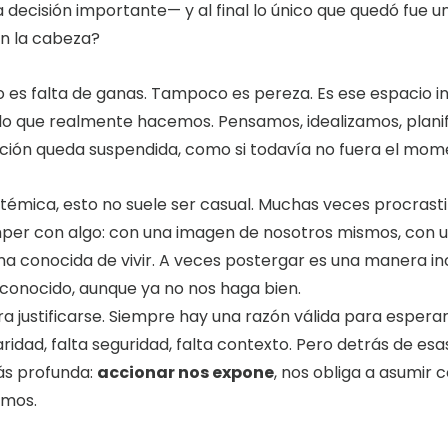
 decisión importante— y al final lo único que quedó fue u
en la cabeza?
o es falta de ganas. Tampoco es pereza. Es ese espacio 
lo que realmente hacemos. Pensamos, idealizamos, plani
ción queda suspendida, como si todavía no fuera el mo
témica, esto no suele ser casual. Muchas veces procras
per con algo: con una imagen de nosotros mismos, con u
rma conocida de vivir. A veces postergar es una manera i
lo conocido, aunque ya no nos haga bien.
ra justificarse. Siempre hay una razón válida para espera
laridad, falta seguridad, falta contexto. Pero detrás de esa
s profunda: 
accionar nos expone
, nos obliga a asumir 
omos.