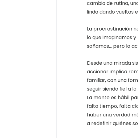
cambio de rutina, una
linda dando vueltas 
La procrastinación n
lo que imaginamos y 
soñamos… pero la ac
Desde una mirada sis
accionar implica rom
familiar, con una fo
seguir siendo fiel a 
La mente es hábil pa
falta tiempo, falta c
haber una verdad má
a redefinir quiénes s