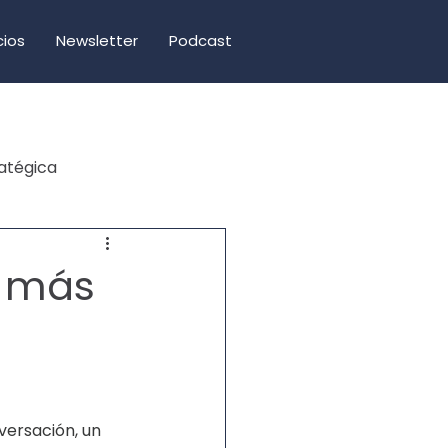
cios
Newsletter
Podcast
atégica
o más
ersación, un 