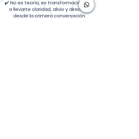
✔️ No es teoría, es transformación. Vas
a llevarte claridad, alivio y dirección
desde la primera conversación.
Esta sesión está diseñada para
personas que ya hicieron mucho —
terapia, coaching, libros— pero que
intuyen que el verdadero bloqueo
está en otro nivel. Y quieren resolverlo.
Todo cambio profundo
comienza cuando te animás a
mirar lo que evitabas.
Esta sesión no es el final, es el
principio de una vida más clara,
ordenada y coherente con
quien verdaderamente sos.