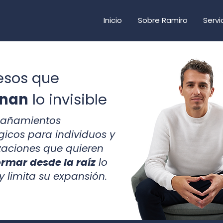
Inicio
Sobre Ramiro
Servi
esos que
enan
lo invisible
añamientos
gicos para individuos y
zaciones que quieren
ormar desde la raíz
lo
 limita su expansión.