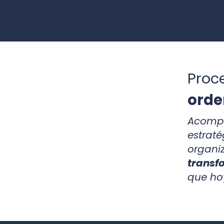
Proc
ord
Acomp
estraté
organi
transf
que hoy