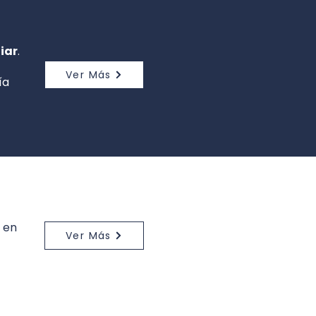
iar
.
Ver Más
ía
l en
Ver Más