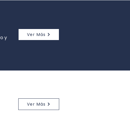
Ver Más
o y
Ver Más